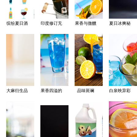
缤纷夏日酒
印度修订无
果香与微醺
夏日冰爽秘
饮图鉴 从
酒精饮料定
的交融 含
籍 超易上
马提尼到冰
义与酒精饮
水果的酒精
手饮品与炫
啤的矢量艺
料食品添加
饮料探秘
酷鸡尾酒伴
术
剂限量规
你清凉一夏
定，强化行
业监管
大麻衍生品
果香四溢的
品味斑斓
白泉映异彩
从禁忌植物
微醺世界
探索酒精饮
异域风味酒
到现代消费
探索含水果
料的自然多
饮的纯粹美
品的多元化
的酒精饮料
彩世界
学
旅程