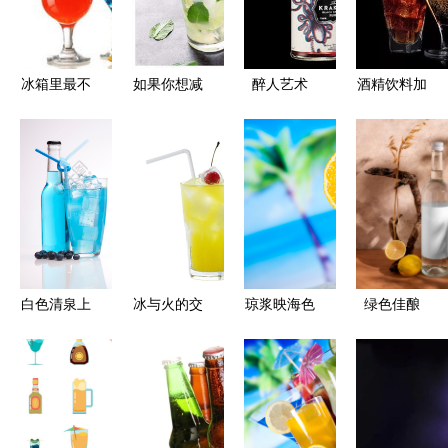
冰箱里最不
如果你想减
醉人艺术
酒精饮料加
健康的六大
肥，可以避
探索80款洋
贴营养标签
食物 你中
免9种酒精
酒包装设计
全球趋势与
招了吗？酒
饮料——以
的独特魅力
行业挑战
精饮料也上
及你应该订
榜
购什么
白色清泉上
冰与火的交
琼浆映海色
绿色佳酿
的异域微醺
融 酒精饮
酒精饮料与
探索可持续
水果与酒精
料与冰块的
海滩风光的
生产的酒精
的视觉盛宴
奇妙邂逅
天然色调交
饮料之路
响曲