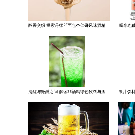
醇香交织 探索丹娜丝面包杏仁饼风味酒精
喝水也
饮料的独特魅力
清醒与微醺之间 解读非酒精绿色饮料与酒
果汁饮料
精饮品的冰块哲学