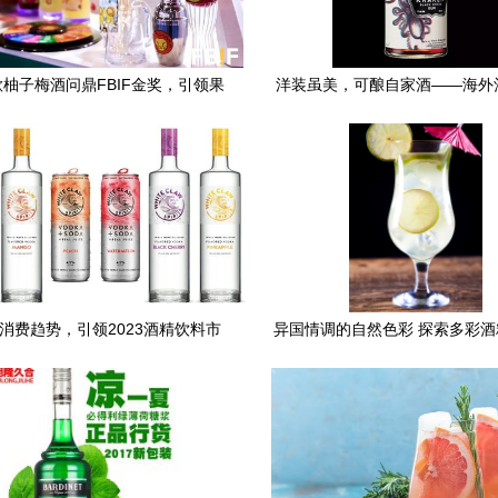
柚子梅酒问鼎FBIF金奖，引领果
洋装虽美，可酿自家酒——海外
酒创新风潮
包装设计灵感的本土化启
消费趋势，引领2023酒精饮料市
异国情调的自然色彩 探索多彩
场新风潮
魅力