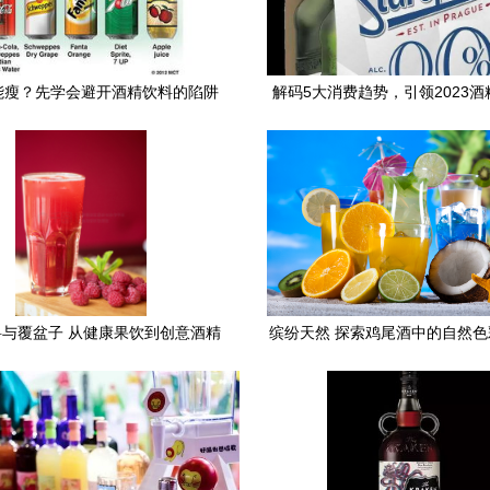
能瘦？先学会避开酒精饮料的陷阱
解码5大消费趋势，引领2023
场新风潮
与覆盆子 从健康果饮到创意酒精
缤纷天然 探索鸡尾酒中的自然
饮品的跨界之旅
艺术