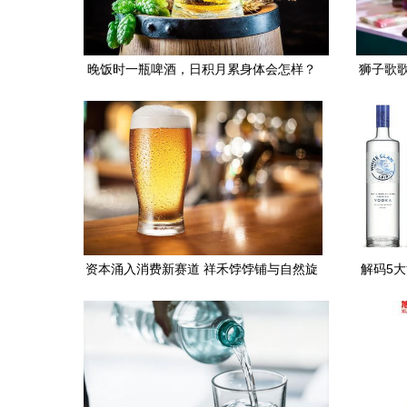
晚饭时一瓶啤酒，日积月累身体会怎样？
狮子歌歌
医生详解酒精的长期影响
资本涌入消费新赛道 祥禾饽饽铺与自然旋
解码5大
律获亿元级融资，佐证健康与国潮消费新
趋势