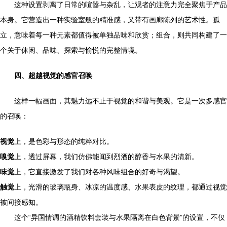
这种设置剥离了日常的喧嚣与杂乱，让观者的注意力完全聚焦于产品
本身。它营造出一种实验室般的精准感，又带有画廊陈列的艺术性。孤
立，意味着每一种元素都值得被单独品味和欣赏；组合，则共同构建了一
个关于休闲、品味、探索与愉悦的完整情境。
四、超越视觉的感官召唤
这样一幅画面，其魅力远不止于视觉的和谐与美观。它是一次多感官
的召唤：
视觉
上，是色彩与形态的纯粹对比。
嗅觉
上，透过屏幕，我们仿佛能闻到烈酒的醇香与水果的清新。
味觉
上，它直接激发了我们对各种风味组合的好奇与渴望。
触觉
上，光滑的玻璃瓶身、冰凉的温度感、水果表皮的纹理，都通过视觉
被间接感知。
这个“异国情调的酒精饮料套装与水果隔离在白色背景”的设置，不仅