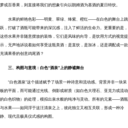
萝或百香果，则直接将我们的想象引向以朗姆酒为基酒的夏日特饮。
水果的鲜艳色彩——明黄、翠绿、绛紫、橙红——在白色的舞台上跳
跃，打破了酒瓶可能带来的深沉感，注入了鲜活的生命力。更重要的是，
这些水果并非随意摆放的装饰，它们是风味的向导，是饮用方式的视觉提
示，无声地诉说着如何享受这瓶美酒：是直饮，是加冰，还是调配成一款
充满果香的创意鸡尾酒？
三、构图与意境：白色“酒泉”上的静谧舞台
“白色酒泉”这个描述赋予了场景一种诗意和流动感。背景并非一块呆
板的平面，而可能通过光线、倒影或材质（如白色大理石、亚克力或流动
的白色织物）的处理，模拟出泉水般的纯净与灵动。所有的元素——酒瓶
与水果——如同浮于这汪清泉之上，彼此独立又相互关联，形成一种冷
静、现代且极具仪式感的构图。