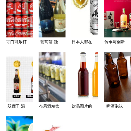
可口可乐打
葡萄酒 独
日本人都在
传承与创新
破125年传
一无二的碱
网购些什
醉鹅娘狮子
统 将在日
性酒精饮料
么？——日
歌歌柚子梅
本推出首款
本亚马逊
酒荣获“wfa
酒精饮料
2017年上
最佳酒与酒
半年销售排
精饮料
行榜解读
奖”之深度
解读
双鹿干 温
布局酒精饮
饮品图片的
啤酒泡沫
州饮桌上的
料，可口可
商业价值与
隐藏在酒精
解压符
乐推酒精苏
应用分析
饮料中的秘