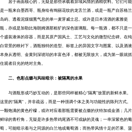
居于画面核心的，无疑是那些承载着异域风情的酒精饮料。它们可能
是一瓶来自墨西哥、瓶身绘有绚丽花纹的龙舌兰酒，或是一瓶产自苏格兰
岛屿、透着泥煤烟熏气息的单一麦芽威士忌。或许是日本清酒的素雅瓷
瓶，亦或是加勒比海朗姆酒那粗犷的深色玻璃瓶。每一瓶酒，都不只是一
个盛装液体的容器，而是其原产国风土、工艺与文化的微型纪念碑。在纯
白背景的映衬下，酒瓶独特的造型、标签上的异国文字与图案、以及酒液
本身从透明、金黄到深琥珀的丰富色泽，都被无限放大，成为第一眼就抓
住观者目光的绝对主角。
二、色彩点缀与风味暗示：被隔离的水果
与酒瓶形成巧妙互动的，是那些同样被精心“隔离”放置的新鲜水果。
这里的“隔离”，并非疏远，而是一种强调个体之美与功能性的陈列方式。
一颗饱满的黄色柠檬，或许对应着那瓶需要被点缀的伏特加或金酒；几片
鲜绿的青柠角，无疑是许多热带鸡尾酒不可或缺的灵魂；一串深紫色的葡
萄，可能暗示着与之同源的白兰地或葡萄酒；而热带风情十足的芒果、菠