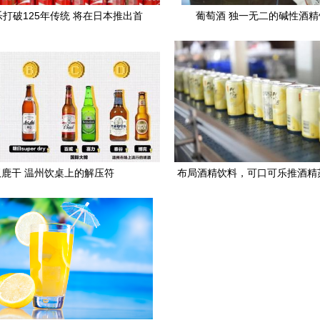
打破125年传统 将在日本推出首
葡萄酒 独一无二的碱性酒精
款酒精饮料
双鹿干 温州饮桌上的解压符
布局酒精饮料，可口可乐推酒精
品，跨界战略谋新变