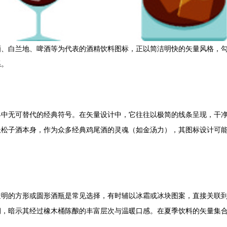
酒、白兰地、啤酒等为代表的酒精饮料图标，正以简洁明快的矢量风格，
系。
界中无可替代的经典符号。在矢量设计中，它往往以极简的线条呈现，干
杜松子酒本身，作为众多经典鸡尾酒的灵魂（如金汤力），其图标设计可
透明的方形或圆形酒瓶是常见选择，有时辅以冰霜或冰块图案，直接关联
润，暗示其经过橡木桶陈酿的丰富层次与温暖口感。在夏季饮料的矢量集