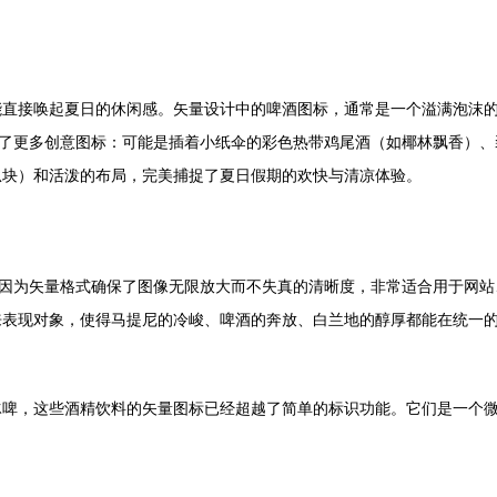
能直接唤起夏日的休闲感。矢量设计中的啤酒图标，通常是一个溢满泡沫
生了更多创意图标：可能是插着小纸伞的彩色热带鸡尾酒（如椰林飘香）
瓜块）和活泼的布局，完美捕捉了夏日假期的欢快与清凉体验。
是因为矢量格式确保了图像无限放大而不失真的清晰度，非常适合用于网站
来表现对象，使得马提尼的冷峻、啤酒的奔放、白兰地的醇厚都能在统一
冰啤，这些酒精饮料的矢量图标已经超越了简单的标识功能。它们是一个