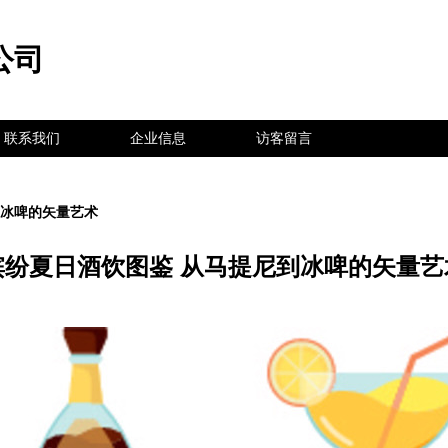
公司
联系我们
企业信息
访客留言
到冰啤的矢量艺术
缤纷夏日酒饮图鉴 从马提尼到冰啤的矢量艺