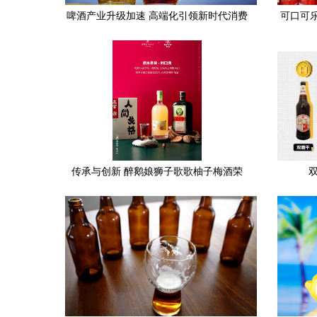
啤酒产业升级加速 高端化引领新时代消费
可口可乐
浪潮
传承与创新 醉鹅娘狮子歌歌柚子梅酒荣
获“wfa最佳酒与酒精饮料奖”之深度解读