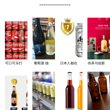
----------------
可口可乐打
葡萄酒 独
日本人都在
传承与创新
破125年传
一无二的碱
网购些什
醉鹅娘狮子
统 将在日
性酒精饮料
么？——日
歌歌柚子梅
本推出首款
本亚马逊
酒荣获“wfa
酒精饮料
2017年上
最佳酒与酒
半年销售排
精饮料
行榜解读
奖”之深度