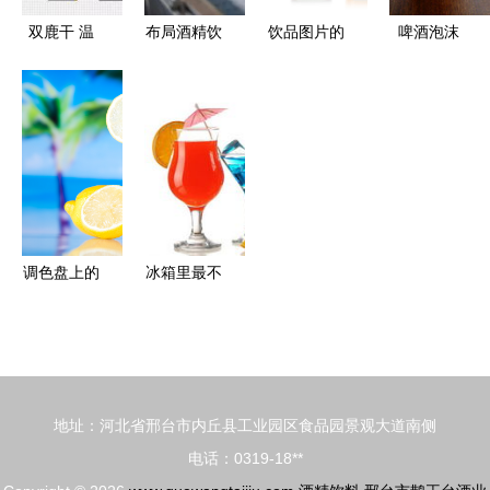
解读
双鹿干 温
布局酒精饮
饮品图片的
啤酒泡沫
州饮桌上的
料，可口可
商业价值与
隐藏在酒精
解压符
乐推酒精苏
应用分析
饮料中的秘
打水新品，
密科学
跨界战略谋
新变
调色盘上的
冰箱里最不
微醺 鸡尾
健康的六大
酒的自然色
食物 你中
调与感官美
招了吗？酒
学
精饮料也上
地址：河北省邢台市内丘县工业园区食品园景观大道南侧
榜
电话：0319-18**